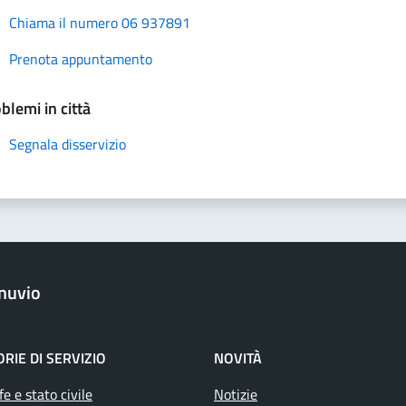
Chiama il numero 06 937891
Prenota appuntamento
blemi in città
Segnala disservizio
nuvio
RIE DI SERVIZIO
NOVITÀ
e e stato civile
Notizie