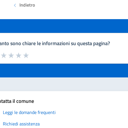
Indietro
nto sono chiare le informazioni su questa pagina?
a da 1 a 5 stelle la pagina
uta 1 stelle su 5
Valuta 2 stelle su 5
Valuta 3 stelle su 5
Valuta 4 stelle su 5
Valuta 5 stelle su 5
tatta il comune
Leggi le domande frequenti
Richiedi assistenza