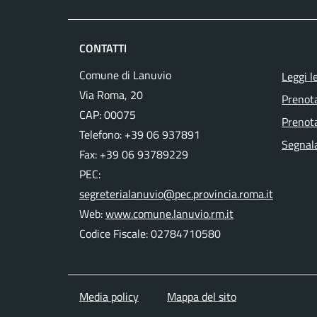
CONTATTI
Comune di Lanuvio
Leggi l
Via Roma, 20
Prenot
CAP: 00075
Prenota
Telefono: +39 06 937891
Segnala
Fax: +39 06 93789229
PEC:
segreterialanuvio@pec.provincia.roma.it
Web:
www.comune.lanuvio.rm.it
Codice Fiscale: 02784710580
Media policy
Mappa del sito