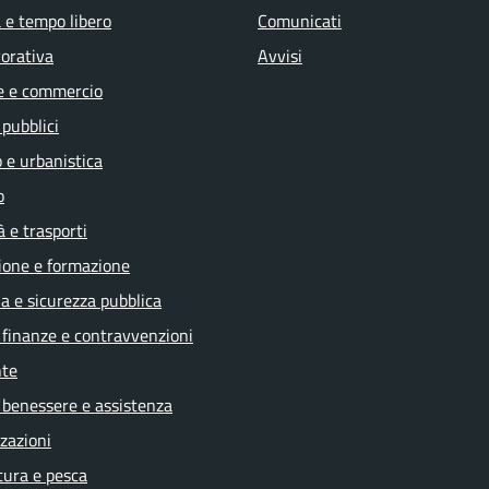
 e tempo libero
Comunicati
vorativa
Avvisi
e e commercio
 pubblici
 e urbanistica
o
à e trasporti
ione e formazione
ia e sicurezza pubblica
, finanze e contravvenzioni
te
 benessere e assistenza
zazioni
tura e pesca