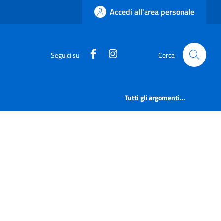
Accedi all'area personale
https://www.facebook.com/comu
https://www.instagram.co
Seguici su
Cerca
Tutti gli argomenti...