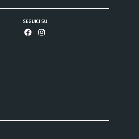
SEGUICI SU
https://www.facebook.com/comunedilanuvio/
https://www.instagram.com/comunedilanuvi