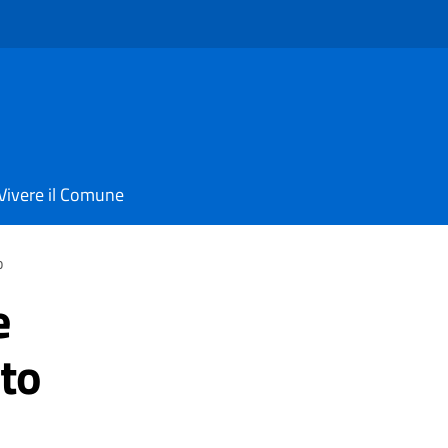
Vivere il Comune
o
e
to