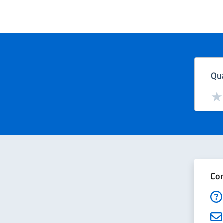
Qua
Valut
Val
Con