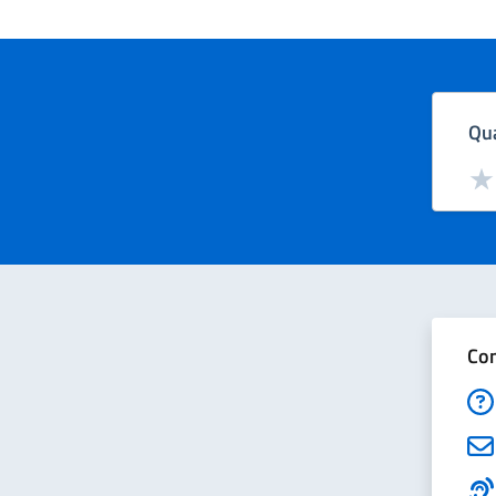
Qua
Valut
Val
Con