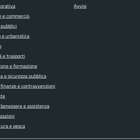
vorativa
Avvisi
e e commercio
 pubblici
 e urbanistica
o
à e trasporti
ione e formazione
ia e sicurezza pubblica
, finanze e contravvenzioni
te
 benessere e assistenza
zazioni
tura e pesca