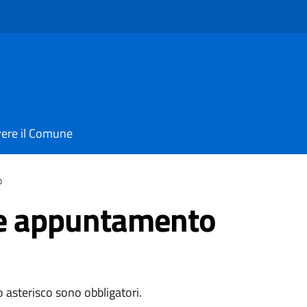
vere il Comune
o
e appuntamento
o asterisco sono obbligatori.