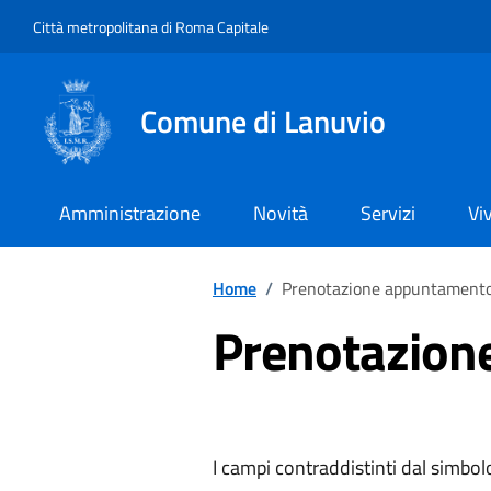
Vai ai contenuti
Vai al footer
Città metropolitana di Roma Capitale
Comune di Lanuvio
Amministrazione
Novità
Servizi
Vi
Home
/
Prenotazione appuntament
Prenotazion
I campi contraddistinti dal simbol