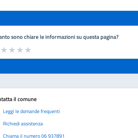
nto sono chiare le informazioni su questa pagina?
a da 1 a 5 stelle la pagina
uta 1 stelle su 5
Valuta 2 stelle su 5
Valuta 3 stelle su 5
Valuta 4 stelle su 5
Valuta 5 stelle su 5
tatta il comune
Leggi le domande frequenti
Richiedi assistenza
Chiama il numero 06 937891