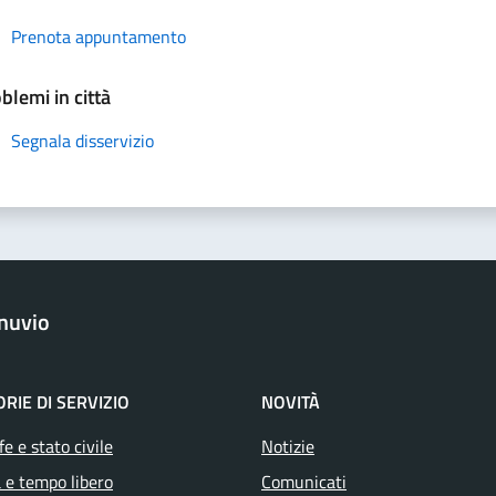
Prenota appuntamento
blemi in città
Segnala disservizio
nuvio
RIE DI SERVIZIO
NOVITÀ
e e stato civile
Notizie
 e tempo libero
Comunicati