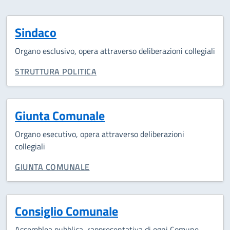
Sindaco
Organo esclusivo, opera attraverso deliberazioni collegiali
CATEGORIA CORRELATA:
STRUTTURA POLITICA
Giunta Comunale
Organo esecutivo, opera attraverso deliberazioni
collegiali
CATEGORIA CORRELATA:
GIUNTA COMUNALE
Consiglio Comunale
Assemblea pubblica, rappresentativa di ogni Comune