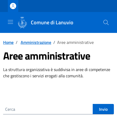
Vai ai contenuti
Vai al footer
Comune di Lanuvio
Home
/
Amministrazione
/
Aree amministrative
Aree amministrative
La struttura organizzativa è suddivisa in aree di competenze
che gestiscono i servizi erogati alla comunità.
Cerca nel sito
Invio