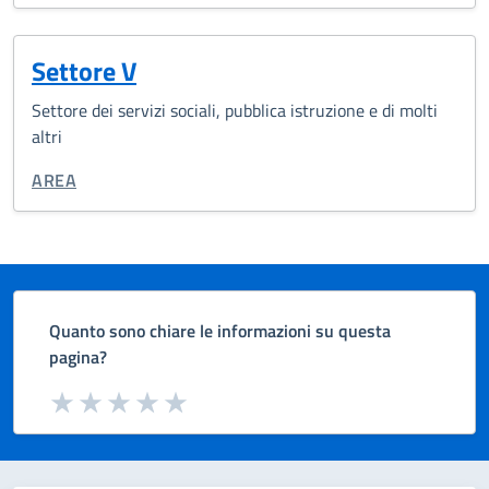
Settore V
Settore dei servizi sociali, pubblica istruzione e di molti
altri
CATEGORIA CORRELATA:
AREA
Quanto sono chiare le informazioni su questa
pagina?
Valuta da 1 a 5 stelle la pagina
Valuta 1 stelle su 5
Valuta 2 stelle su 5
Valuta 3 stelle su 5
Valuta 4 stelle su 5
Valuta 5 stelle su 5