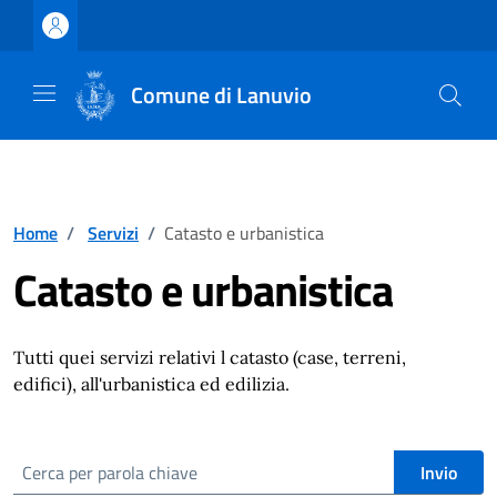
Vai ai contenuti
Vai al footer
Comune di Lanuvio
Home
/
Servizi
/
Catasto e urbanistica
Catasto e urbanistica
Tutti quei servizi relativi l catasto (case, terreni,
edifici), all'urbanistica ed edilizia.
cerca
Invio