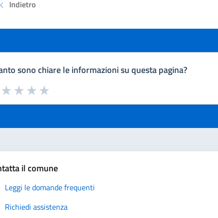
Indietro
nto sono chiare le informazioni su questa pagina?
a da 1 a 5 stelle la pagina
uta 1 stelle su 5
Valuta 2 stelle su 5
Valuta 3 stelle su 5
Valuta 4 stelle su 5
Valuta 5 stelle su 5
tatta il comune
Leggi le domande frequenti
Richiedi assistenza