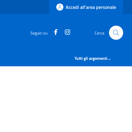
Accedi all'area personale
https://www.facebook.com/comu
https://www.instagram.co
Seguici su
Cerca
Tutti gli argomenti...