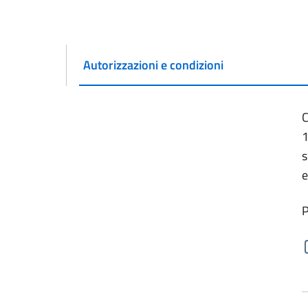
Autorizzazioni e condizioni
Attivo
C
1
s
e
P