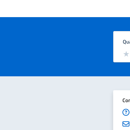
Qua
Valut
Val
Con