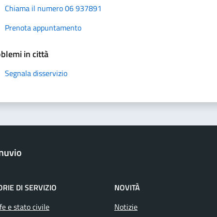
Chiama il numero 06 937891
Prenota appuntamento
blemi in città
Segnala disservizio
nuvio
RIE DI SERVIZIO
NOVITÀ
e e stato civile
Notizie