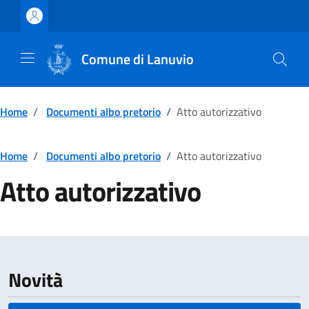
Vai ai contenuti
Vai al footer
Comune di Lanuvio
Home
/
Documenti albo pretorio
/
Atto autorizzativo
Home
/
Documenti albo pretorio
/
Atto autorizzativo
Atto autorizzativo
Dettagli della notizia
Novità