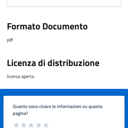
Formato Documento
Formato Documento
pdf
Licenza di distribuzione
licenza aperta
Quanto sono chiare le informazioni su questa
pagina?
Valuta da 1 a 5 stelle la pagina