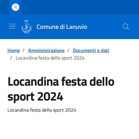
Vai ai contenuti
Vai al footer
Comune di Lanuvio
Home
/
Amministrazione
/
Documenti e dati
/
Locandina festa dello sport 2024
Locandina festa dello
sport 2024
Locandina festa dello sport 2024