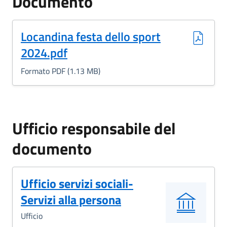
Documento
(Formato PDF, 1.13 MB)
Locandina festa dello sport
2024.pdf
Formato PDF (1.13 MB)
Ufficio responsabile del
documento
Ufficio servizi sociali-
Servizi alla persona
Ufficio