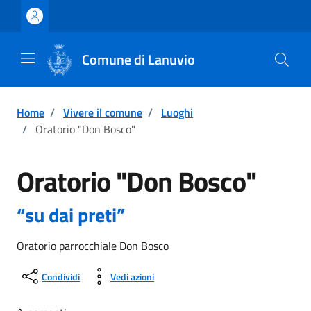
Vai ai contenuti
Vai al footer
Comune di Lanuvio
Home
/
Vivere il comune
/
Luoghi
/
Oratorio "Don Bosco"
Oratorio "Don Bosco"
“su dai preti”
Oratorio parrocchiale Don Bosco
Condividi
Vedi azioni