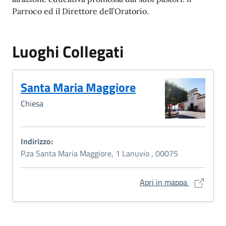
Parroco ed il Direttore dell’Oratorio.
Luoghi Collegati
Santa Maria Maggiore
Chiesa
Indirizzo:
P.za Santa Maria Maggiore, 1 Lanuvio , 00075
Santa Mari
Apri in mappa