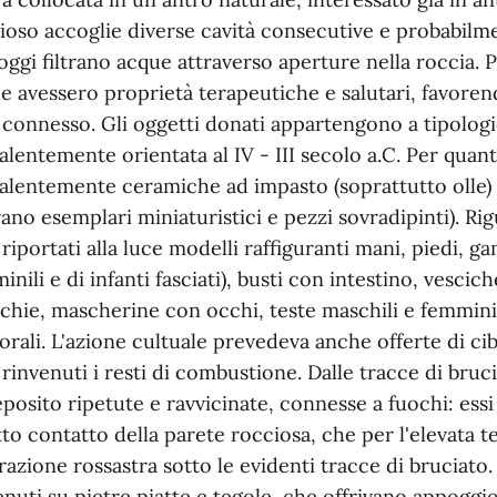
ioso accoglie diverse cavità consecutive e probabilme
'oggi filtrano acque attraverso aperture nella roccia. 
e avessero proprietà terapeutiche e salutari, favorend
 connesso. Gli oggetti donati appartengono a tipologi
alentemente orientata al IV - III secolo a.C. Per quan
alentemente ceramiche ad impasto (soprattutto olle) 
rano esemplari miniaturistici e pezzi sovradipinti). Ri
i riportati alla luce modelli raffiguranti mani, piedi, g
nili e di infanti fasciati), busti con intestino, vescich
chie, mascherine con occhi, teste maschili e femminili
 orali. L'azione cultuale prevedeva anche offerte di cib
i rinvenuti i resti di combustione. Dalle tracce di bruci
eposito ripetute e ravvicinate, connesse a fuochi: es
tto contatto della parete rocciosa, che per l'elevata 
razione rossastra sotto le evidenti tracce di bruciato.
enuti su pietre piatte e tegole, che offrivano appoggio