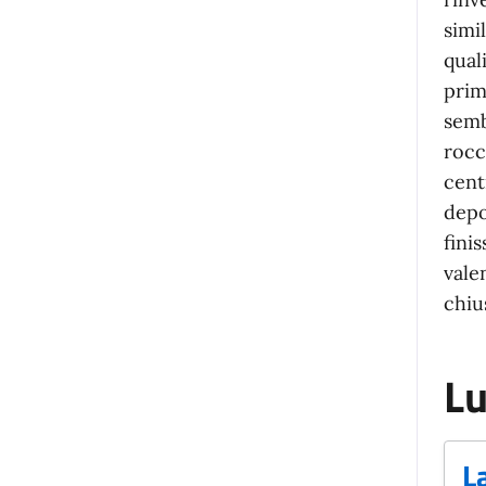
simi
qual
prim
semb
rocc
cent
depo
fini
vale
chiu
Lu
L