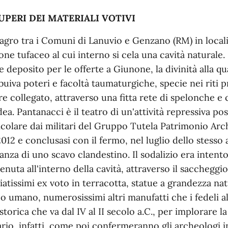
UPERI DEI MATERIALI VOTIVI
'agro tra i Comuni di Lanuvio e Genzano (RM) in locali
one tufaceo al cui interno si cela una cavità naturale. 
 deposito per le offerte a Giunone, la divinità alla q
ibuiva poteri e facoltà taumaturgiche, specie nei riti pro
re collegato, attraverso una fitta rete di spelonche e 
 dea. Pantanacci è il teatro di un'attività repressiva po
icolare dai militari del Gruppo Tutela Patrimonio Arc
2012 e conclusasi con il fermo, nel luglio dello stesso 
ranza di uno scavo clandestino. Il sodalizio era intent
enuta all'interno della cavità, attraverso il saccheggi
iatissimi ex voto in terracotta, statue a grandezza na
o umano, numerosissimi altri manufatti che i fedeli a
 storica che va dal IV al II secolo a.C., per implorare l
rio, infatti, come poi confermeranno gli archeologi in