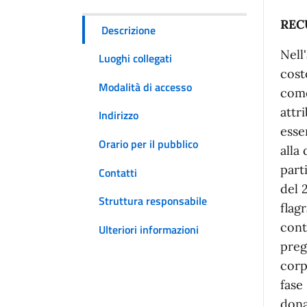
REC
Descrizione
Nell
Luoghi collegati
cost
Modalità di accesso
come
attr
Indirizzo
esse
Orario per il pubblico
alla
part
Contatti
del 
Struttura responsabile
flag
cont
Ulteriori informazioni
preg
corp
fase
dona