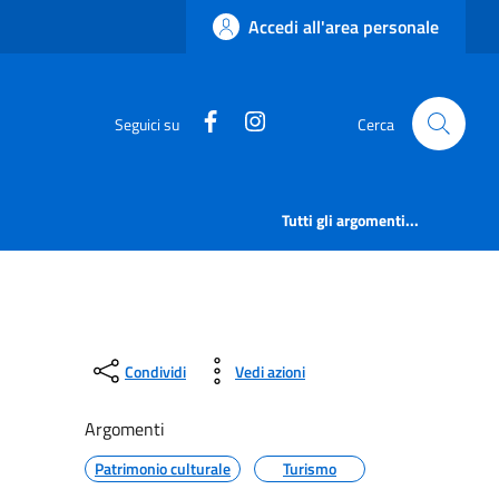
Accedi all'area personale
https://www.facebook.com/comu
https://www.instagram.co
Seguici su
Cerca
Tutti gli argomenti...
Condividi
Vedi azioni
Argomenti
Patrimonio culturale
Turismo