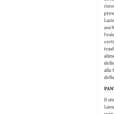
rinv
pres
Lazi
anch
l'esi
cert
tras
alim
dell
alla
della
PAN
Il s
Lanu
voti