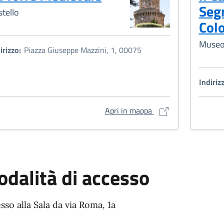
Segr
stello
Col
Muse
irizzo:
Piazza Giuseppe Mazzini, 1, 00075
Indiriz
La Torre Medievale s
Apri in mappa
dalità di accesso
sso alla Sala da via Roma, 1a