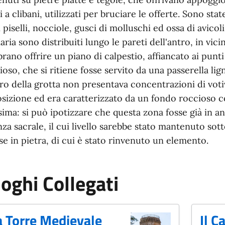
li a clibani, utilizzati per bruciare le offerte. Sono sta
i piselli, nocciole, gusci di molluschi ed ossa di avicol
aria sono distribuiti lungo le pareti dell'antro, in vic
rano offrire un piano di calpestio, affiancato ai punt
ioso, che si ritiene fosse servito da una passerella li
ro della grotta non presentava concentrazioni di votivi
sizione ed era caratterizzato da un fondo roccioso co
ssima: si può ipotizzare che questa zona fosse già in a
nza sacrale, il cui livello sarebbe stato mantenuto sot
se in pietra, di cui è stato rinvenuto un elemento.
oghi Collegati
a Torre Medievale
Il C