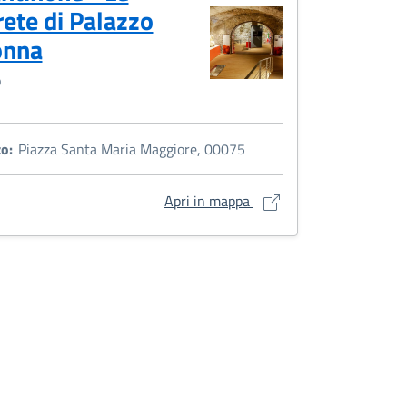
ete di Palazzo
onna
o
zo:
Piazza Santa Maria Maggiore, 00075
i apre in una nuova finestra
Il Cantinone - Le Segrete
Apri in mappa