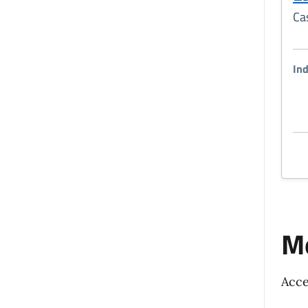
Ca
Ind
Mo
Acce