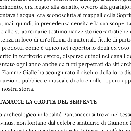
enimento, era legato alla sanatio, ovvero alla guarigion
entava i acqua, era sconosciuta ai mappali della Sopr
o; mai, quindi, in precedenza censita e la sua scoperta
e alle straordinarie testimonianze storico-artistiche 
stenza in loco di un'officina di materiale fittile di par
i prodotti, come è tipico nel repertorio degli ex voto
ferite in territorio estero, disperse quindi nei canali 
entato ogni anno anche da furti perpetrati da siti arc
e Fiamme Gialle ha scongiurato il rischio della loro d
 fruizione pubblica e museale di oltre mille reperti ap
 nostra storia.
TANACCI: LA GROTTA DEL SERPENTE
ito archeologico in località Pantanacci si trova nel tes
vinus, non lontano dal celebre santuario di Giunone S
va collocata in un antro naturale, interessato già in an