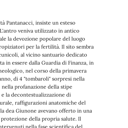
tà Pantanacci, insiste un esteso
L'antro veniva utilizzato in antico
uale la devozione popolare del luogo
piziatori per la fertilità. Il sito sembra
cunicoli, al vicino santuario dedicato
sta in essere dalla Guardia di Finanza, in
heologico, nel corso della primavera
anno, di 4 "tombaroli" sorpresi nella
o nella profanazione della stipe
o e la decontestualizzazione di
turale, raffigurazioni anatomiche del
lla dea Giunone avevano offerto in una
a protezione della propria salute. Il
tervenuti nella fase scientifica del