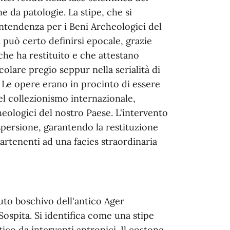
e da patologie. La stipe, che si
intendenza per i Beni Archeologici del
 può certo definirsi epocale, grazie
che ha restituito e che attestano
ticolare pregio seppur nella serialità di
. Le opere erano in procinto di essere
del collezionismo internazionale,
heologici del nostro Paese. L'intervento
ispersione, garantendo la restituzione
partenenti ad una facies straordinaria
suto boschivo dell'antico Ager
ospita. Si identifica come una stipe
tico da interventi antropici. Il costone