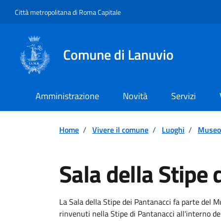
Vai ai contenuti
Vai al footer
Città metropolitana di Roma Capitale
Comune di Lanuvio
Amministrazione
Novità
Servizi
Home
/
Vivere il comune
/
Luoghi
/
Museo
Sala della Stipe 
Descrizione breve
La Sala della Stipe dei Pantanacci fa parte del M
rinvenuti nella Stipe di Pantanacci all'interno d