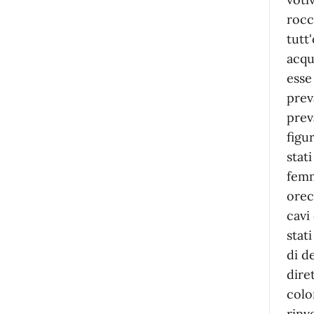
rocc
tutt
acqu
esse
prev
prev
figu
stat
femmi
orec
cavi
stat
di d
dire
colo
rinv