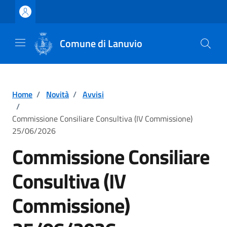
Vai ai contenuti
Vai al footer
Comune di Lanuvio
Home
/
Novità
/
Avvisi
/
Commissione Consiliare Consultiva (IV Commissione)
25/06/2026
Commissione Consiliare
Consultiva (IV
Commissione)