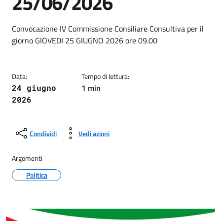
25/06/2026
Dettagli della notizia
Convocazione IV Commissione Consiliare Consultiva per il
giorno GIOVEDI 25 GIUGNO 2026 ore 09.00
Data:
Tempo di lettura:
1 min
24 giugno
2026
Condividi
Vedi azioni
Argomenti
Politica