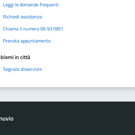
Leggi le domande frequenti
Richiedi assistenza
Chiama il numero 06 937891
Prenota appuntamento
blemi in città
Segnala disservizio
nuvio