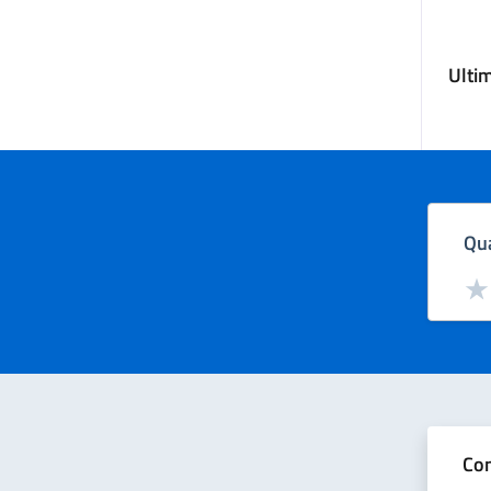
Ulti
Qua
Valut
Val
Con