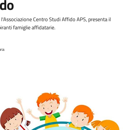
ido
ia
n l'Associazione Centro Studi Affido APS, presenta il
anti famiglie affidatarie.
ra: