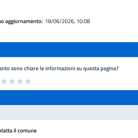
mo aggiornamento:
18/06/2026, 10:08
nto sono chiare le informazioni su questa pagina?
a da 1 a 5 stelle la pagina
uta 1 stelle su 5
Valuta 2 stelle su 5
Valuta 3 stelle su 5
Valuta 4 stelle su 5
Valuta 5 stelle su 5
tatta il comune