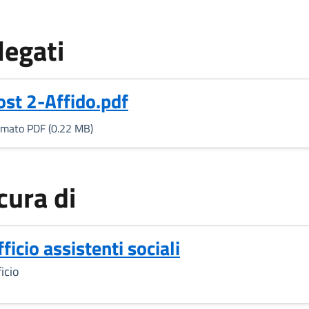
legati
Formato PDF, 0.22 MB)
ost 2-Affido.pdf
rmato PDF (0.22 MB)
cura di
ficio assistenti sociali
icio