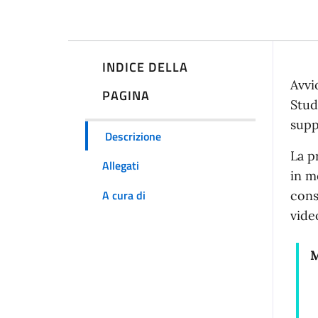
INDICE DELLA
De
Avvi
PAGINA
Stud
supp
Descrizione
La p
Allegati
in m
A cura di
cons
vide
M