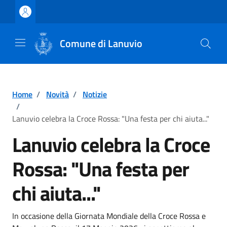
Vai ai contenuti
Vai al footer
Comune di Lanuvio
Home
/
Novità
/
Notizie
/
Lanuvio celebra la Croce Rossa: "Una festa per chi aiuta..."
Lanuvio celebra la Croce
Rossa: "Una festa per
chi aiuta..."
Dettagli della notizia
In occasione della Giornata Mondiale della Croce Rossa e