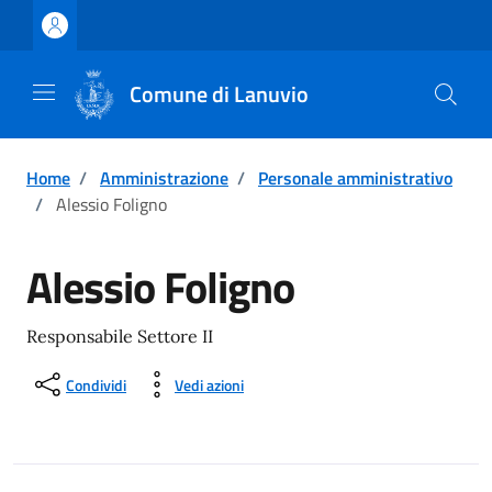
Vai ai contenuti
Vai al footer
Comune di Lanuvio
Home
/
Amministrazione
/
Personale amministrativo
/
Alessio Foligno
Alessio Foligno
Responsabile Settore II
Condividi
Vedi azioni