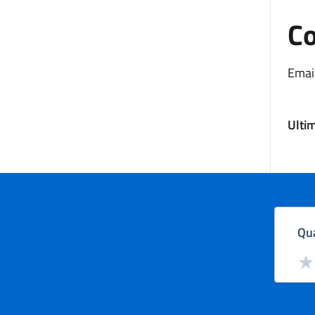
Co
Email
Ulti
Qua
Valut
Val