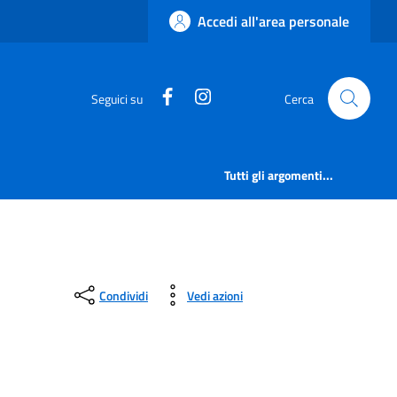
Accedi all'area personale
https://www.facebook.com/comu
https://www.instagram.co
Seguici su
Cerca
Tutti gli argomenti...
Condividi
Vedi azioni