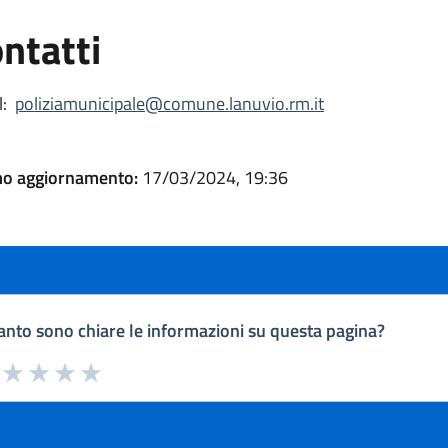
ntatti
:
poliziamunicipale@comune.lanuvio.rm.it
mo aggiornamento:
17/03/2024, 19:36
nto sono chiare le informazioni su questa pagina?
a da 1 a 5 stelle la pagina
uta 1 stelle su 5
Valuta 2 stelle su 5
Valuta 3 stelle su 5
Valuta 4 stelle su 5
Valuta 5 stelle su 5