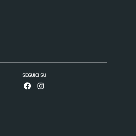
SEGUICI SU
https://www.facebook.com/comunedilanuvio/
https://www.instagram.com/comunedilanuvi