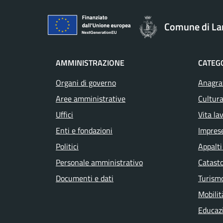
Comune di La
AMMINISTRAZIONE
CATEGO
Organi di governo
Anagraf
Aree amministrative
Cultura
Uffici
Vita la
Enti e fondazioni
Impres
Politici
Appalti
Personale amministrativo
Catasto
Documenti e dati
Turism
Mobilit
Educaz