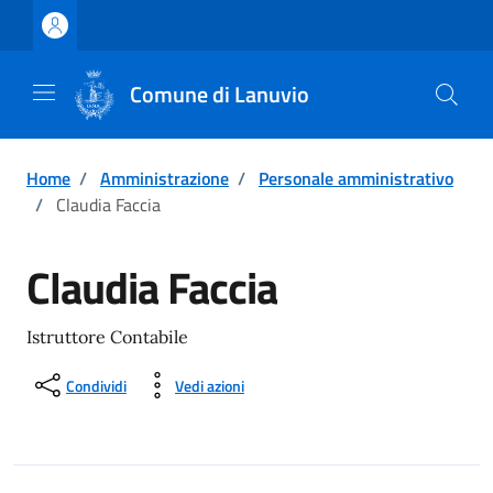
Vai ai contenuti
Vai al footer
Comune di Lanuvio
Home
/
Amministrazione
/
Personale amministrativo
/
Claudia Faccia
Claudia Faccia
Istruttore Contabile
Condividi
Vedi azioni