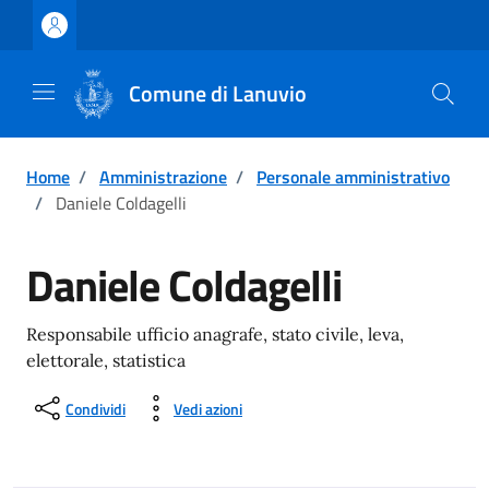
Vai ai contenuti
Vai al footer
Comune di Lanuvio
Home
/
Amministrazione
/
Personale amministrativo
/
Daniele Coldagelli
Daniele Coldagelli
Responsabile ufficio anagrafe, stato civile, leva,
elettorale, statistica
Condividi
Vedi azioni