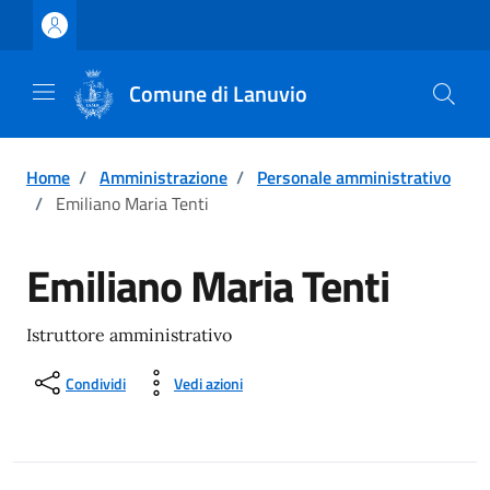
Vai ai contenuti
Vai al footer
Comune di Lanuvio
Home
/
Amministrazione
/
Personale amministrativo
/
Emiliano Maria Tenti
Emiliano Maria Tenti
Istruttore amministrativo
Condividi
Vedi azioni