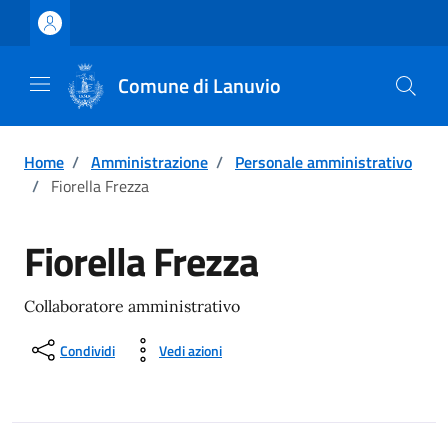
Vai ai contenuti
Vai al footer
Comune di Lanuvio
Home
/
Amministrazione
/
Personale amministrativo
/
Fiorella Frezza
Fiorella Frezza
Collaboratore amministrativo
Condividi
Vedi azioni