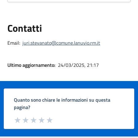
Contatti
Email:
juri.stevanato@comune.lanuvio.rm.it
Ultimo aggiornamento:
24/03/2025, 21:17
Quanto sono chiare le informazioni su questa
pagina?
Valuta da 1 a 5 stelle la pagina
Valuta 1 stelle su 5
Valuta 2 stelle su 5
Valuta 3 stelle su 5
Valuta 4 stelle su 5
Valuta 5 stelle su 5