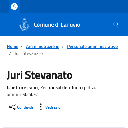
Vai ai contenuti
Vai al footer
Comune di Lanuvio
Home
/
Amministrazione
/
Personale amministrativo
/
Juri Stevanato
Juri Stevanato
Ispettore capo,
Responsabile ufficio polizia
amministrativa
Condividi
Vedi azioni