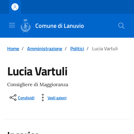
Vai ai contenuti
Vai al footer
Comune di Lanuvio
Home
/
Amministrazione
/
Politici
/
Lucia Vartuli
Lucia Vartuli
Consigliere di Maggioranza
Condividi
Vedi azioni