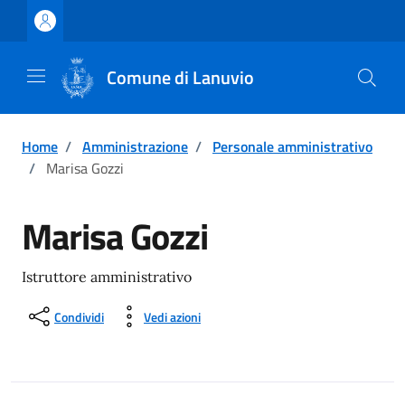
Vai ai contenuti
Vai al footer
Comune di Lanuvio
Home
/
Amministrazione
/
Personale amministrativo
/
Marisa Gozzi
Marisa Gozzi
Istruttore amministrativo
Condividi
Vedi azioni