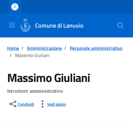
Vai ai contenuti
Vai al footer
Comune di Lanuvio
Home
/
Amministrazione
/
Personale amministrativo
/
Massimo Giuliani
Massimo Giuliani
Istruttore amministrativo
Condividi
Vedi azioni