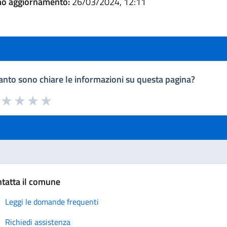
mo aggiornamento:
26/03/2024, 12:11
nto sono chiare le informazioni su questa pagina?
a da 1 a 5 stelle la pagina
uta 1 stelle su 5
Valuta 2 stelle su 5
Valuta 3 stelle su 5
Valuta 4 stelle su 5
Valuta 5 stelle su 5
tatta il comune
Leggi le domande frequenti
Richiedi assistenza