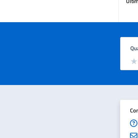
Ulti
Qua
Valut
Val
Con