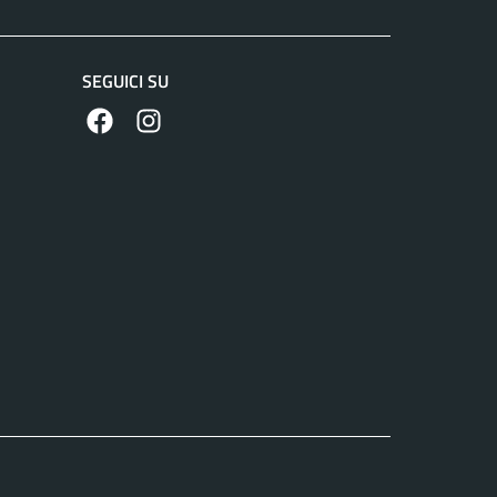
SEGUICI SU
https://www.facebook.com/comunedilanuvio/
https://www.instagram.com/comunedilanuvi