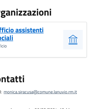
ganizzazioni
fficio assistenti
ciali
icio
ntatti
:
monica.siracusa@comune.lanuvio.rm.it