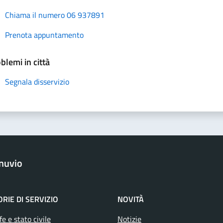
Chiama il numero 06 937891
Prenota appuntamento
blemi in città
Segnala disservizio
nuvio
RIE DI SERVIZIO
NOVITÀ
e e stato civile
Notizie