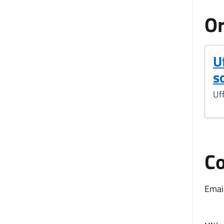
Or
U
so
Uff
Co
Email