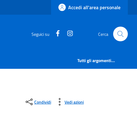
Accedi all'area personale
https://www.facebook.com/comu
https://www.instagram.co
Seguici su
Cerca
Tutti gli argomenti...
Condividi
Vedi azioni