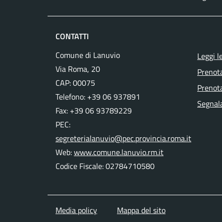
CONTATTI
Comune di Lanuvio
Leggi l
Via Roma, 20
Prenot
CAP: 00075
Prenota
Telefono: +39 06 937891
Segnala
Fax: +39 06 93789229
PEC:
segreterialanuvio@pec.provincia.roma.it
Web:
www.comune.lanuvio.rm.it
Codice Fiscale: 02784710580
Media policy
Mappa del sito