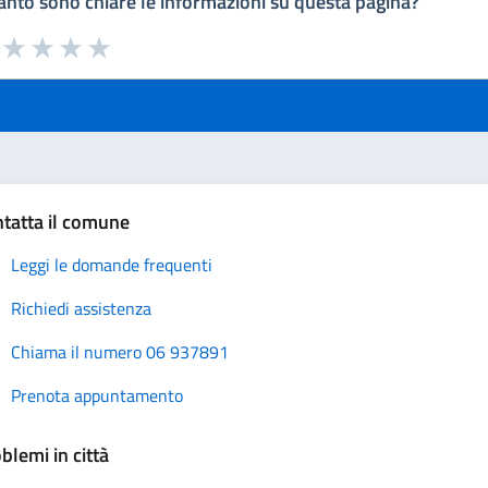
nto sono chiare le informazioni su questa pagina?
a da 1 a 5 stelle la pagina
uta 1 stelle su 5
Valuta 2 stelle su 5
Valuta 3 stelle su 5
Valuta 4 stelle su 5
Valuta 5 stelle su 5
tatta il comune
Leggi le domande frequenti
Richiedi assistenza
Chiama il numero 06 937891
Prenota appuntamento
blemi in città