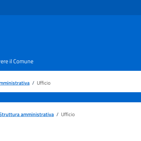
vere il Comune
mministrativa
/
Ufficio
Struttura amministrativa
/
Ufficio