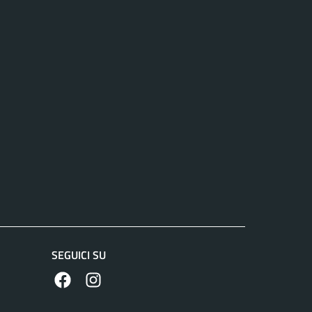
SEGUICI SU
https://www.facebook.com/comunedilanuvio/
https://www.instagram.com/comunedilanuvi