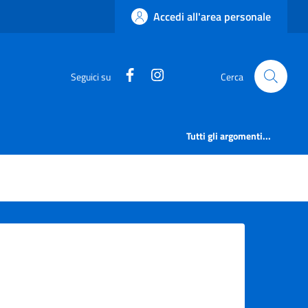
Accedi all'area personale
https://www.facebook.com/comu
https://www.instagram.co
Seguici su
Cerca
Tutti gli argomenti...