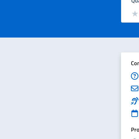
Qua
Valut
Val
Con
Pro