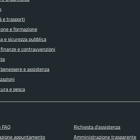
o
à e trasporti
ione e formazione
ia e sicurezza pubblica
, finanze e contravvenzioni
te
 benessere e assistenza
zazioni
tura e pesca
e FAQ
Richiesta d'assistenza
azione appuntamento
Amministrazione trasparente