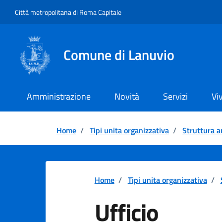
Vai ai contenuti
Vai al footer
Città metropolitana di Roma Capitale
Comune di Lanuvio
Amministrazione
Novità
Servizi
Vi
Home
/
Tipi unita organizzativa
/
Struttura a
Home
/
Tipi unita organizzativa
/
Ufficio