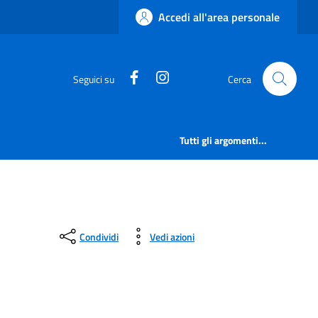
Accedi all'area personale
https://www.facebook.com/comu
https://www.instagram.co
Seguici su
Cerca
Tutti gli argomenti...
Condividi
Vedi azioni