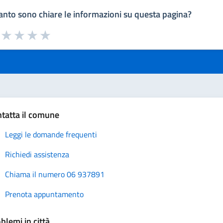
nto sono chiare le informazioni su questa pagina?
a da 1 a 5 stelle la pagina
uta 1 stelle su 5
Valuta 2 stelle su 5
Valuta 3 stelle su 5
Valuta 4 stelle su 5
Valuta 5 stelle su 5
tatta il comune
Leggi le domande frequenti
Richiedi assistenza
Chiama il numero 06 937891
Prenota appuntamento
blemi in città