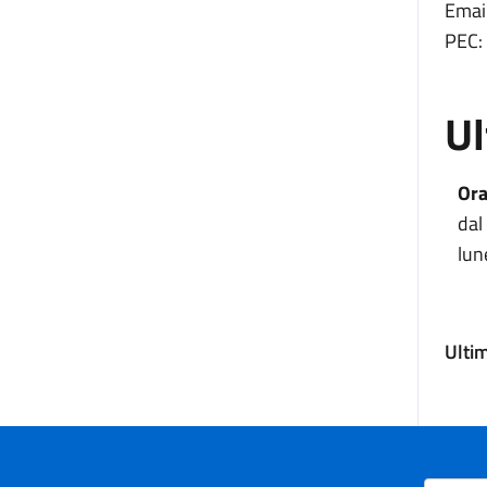
Email
PEC:
Ul
Ora
dal
lun
Ulti