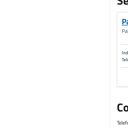
Se
P
Pa
Ind
Tel
Co
Telef