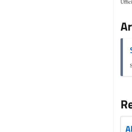
Uffic
Ar
Re
A