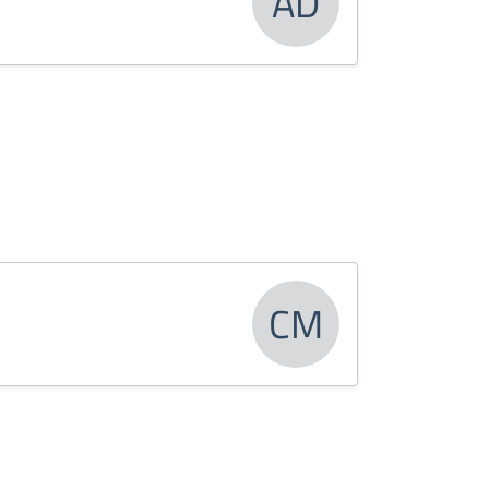
AD
CM