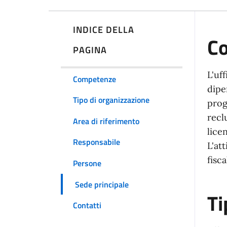
INDICE DELLA
C
PAGINA
L'uf
Competenze
dipe
Tipo di organizzazione
prog
recl
Area di riferimento
lice
Responsabile
L'at
fisc
Persone
Sede principale
Ti
Contatti