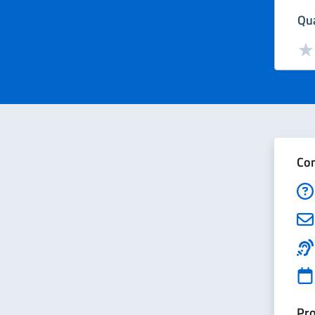
Qua
Valut
Val
Con
Pro