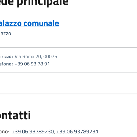
de principale
alazzo comunale
lazzo
irizzo:
Via Roma 20, 00075
efono:
+39 06 93 78 91
ntatti
ono:
+39 06 93789230
,
+39 06 93789231