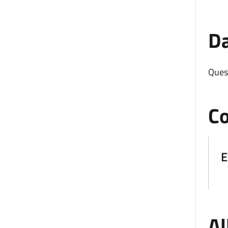
Da
Ques
Co
E
Al