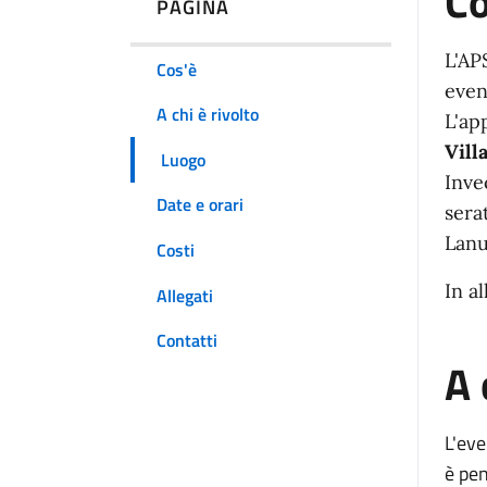
Co
PAGINA
L'AP
Cos'è
even
A chi è rivolto
L'ap
Vill
Luogo
Inve
Date e orari
sera
Lanu
Costi
In a
Allegati
Contatti
A 
L'eve
è pen