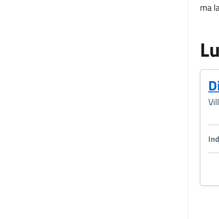
ma la
L
D
Vil
Ind