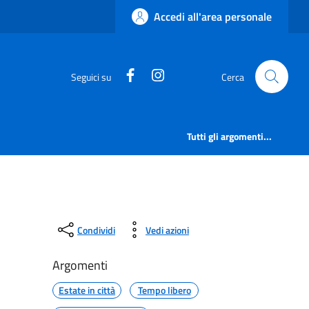
Accedi all'area personale
https://www.facebook.com/comu
https://www.instagram.co
Seguici su
Cerca
Tutti gli argomenti...
Condividi
Vedi azioni
Argomenti
Estate in città
Tempo libero