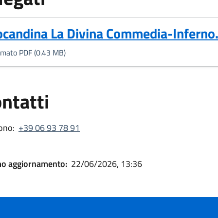
Formato PDF, 0.43 MB)
ocandina La Divina Commedia-Inferno
rmato PDF (0.43 MB)
ntatti
ono:
+39 06 93 78 91
mo aggiornamento:
22/06/2026, 13:36