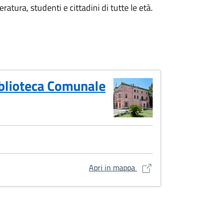
ratura, studenti e cittadini di tutte le età.
Biblioteca Comunale
Dimora storica villa Sfor
Apri in mappa