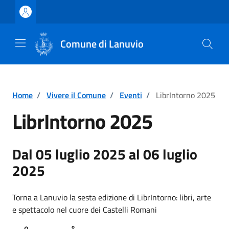
Vai ai contenuti
Vai al footer
Comune di Lanuvio
Home
/
Vivere il Comune
/
Eventi
/
LibrIntorno 2025
LibrIntorno 2025
Dal 05 luglio 2025 al 06 luglio
2025
Torna a Lanuvio la sesta edizione di LibrIntorno: libri, arte
e spettacolo nel cuore dei Castelli Romani