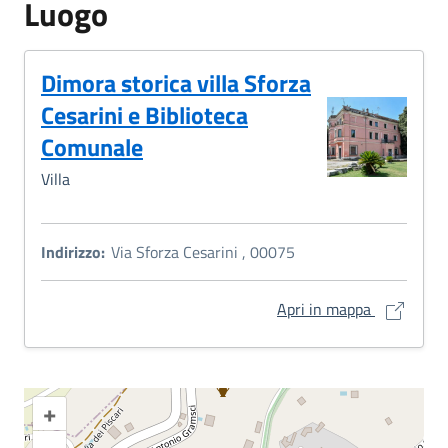
Luogo
Dimora storica villa Sforza
Cesarini e Biblioteca
Comunale
Villa
Indirizzo:
Via Sforza Cesarini , 00075
Dimora stor
Apri in mappa
+
–