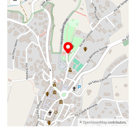
©
OpenStreetMap
contributors.