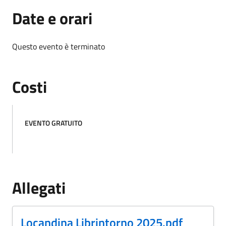
Date e orari
Questo evento è terminato
Costi
EVENTO GRATUITO
Allegati
(Formato PDF, 0.19 MB)
Locandina Librintorno 2025.pdf