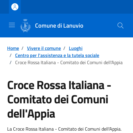
Vai ai contenuti
Vai al footer
Comune di Lanuvio
Home
/
Vivere il comune
/
Luoghi
/
Centro per l'assistenza e la tutela sociale
/
Croce Rossa Italiana - Comitato dei Comuni dell'Appia
Croce Rossa Italiana -
Comitato dei Comuni
dell'Appia
Descrizione breve
La Croce Rossa Italiana - Comitato dei Comuni dell'Appia.