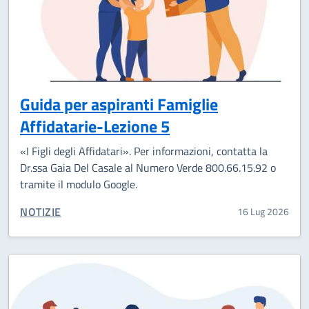
Guida per aspiranti Famiglie
Affidatarie-Lezione 5
«I Figli degli Affidatari». Per informazioni, contatta la
Dr.ssa Gaia Del Casale al Numero Verde 800.66.15.92 o
tramite il modulo Google.
CATEGORIA CORRELATA:
NOTIZIE
16 Lug 2026