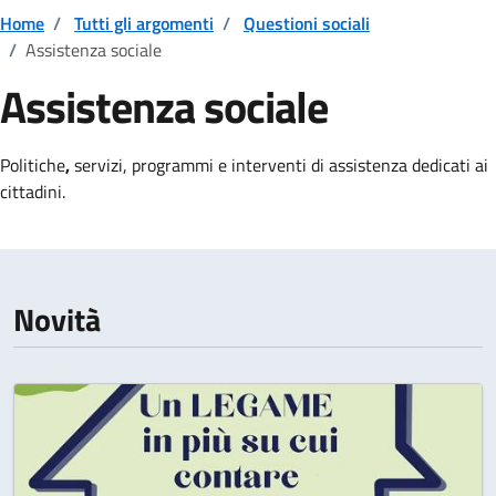
Home
/
Tutti gli argomenti
/
Questioni sociali
/
Assistenza sociale
Assistenza sociale
Dettagli della notizia
Politiche
,
servizi, programmi e interventi di assistenza dedicati ai
cittadini.
Novità