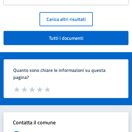
Paginazione
Carica altri risultati
Tutti i documenti
Quanto sono chiare le informazioni su questa
pagina?
Valuta da 1 a 5 stelle la pagina
Valuta 1 stelle su 5
Valuta 2 stelle su 5
Valuta 3 stelle su 5
Valuta 4 stelle su 5
Valuta 5 stelle su 5
Contatta il comune