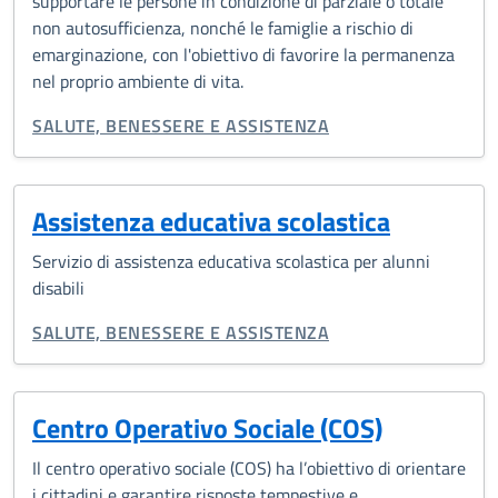
supportare le persone in condizione di parziale o totale
non autosufficienza, nonché le famiglie a rischio di
emarginazione, con l'obiettivo di favorire la permanenza
nel proprio ambiente di vita.
CATEGORIA CORRELATA:
SALUTE, BENESSERE E ASSISTENZA
Assistenza educativa scolastica
Servizio di assistenza educativa scolastica per alunni
disabili
CATEGORIA CORRELATA:
SALUTE, BENESSERE E ASSISTENZA
Centro Operativo Sociale (COS)
Il centro operativo sociale (COS) ha l’obiettivo di orientare
i cittadini e garantire risposte tempestive e