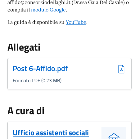
affido@consorziodeilaghi.it (Dr.ssa Gaia Del Casale) o
compila il
modulo Google
.
La guida è disponibile su
YouTube
.
Allegati
(Formato PDF, 0.23 MB)
Post 6-Affido.pdf
Formato PDF (0.23 MB)
A cura di
Ufficio assistenti sociali