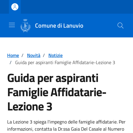
Vai ai contenuti
Vai al footer
Comune di Lanuvio
Home
/
Novità
/
Notizie
/
Guida per aspiranti Famiglie Affidatarie-Lezione 3
Guida per aspiranti
Famiglie Affidatarie-
Lezione 3
Dettagli della notizia
La Lezione 3 spiega l'impegno delle famiglie affidatarie. Per
informazioni, contatta la Dr.ssa Gaia Del Casale al Numero