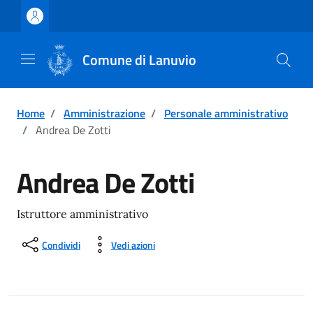
Vai ai contenuti
Vai al footer
Comune di Lanuvio
Home
/
Amministrazione
/
Personale amministrativo
/
Andrea De Zotti
Andrea De Zotti
Istruttore amministrativo
Condividi
Vedi azioni