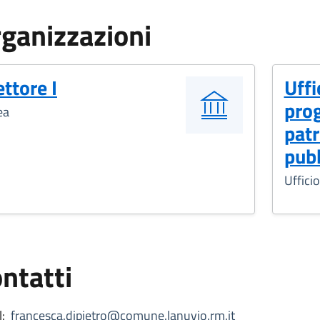
ganizzazioni
ettore I
Uffi
pro
ea
patr
pub
Ufficio
ntatti
:
francesca.dipietro@comune.lanuvio.rm.it