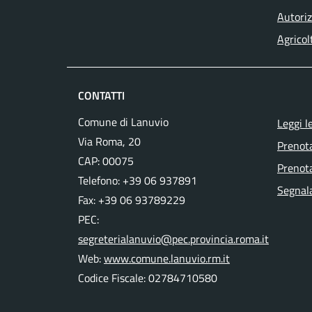
Autoriz
Agricol
CONTATTI
Comune di Lanuvio
Leggi l
Via Roma, 20
Prenot
CAP: 00075
Prenota
Telefono: +39 06 937891
Segnala
Fax: +39 06 93789229
PEC:
segreterialanuvio@pec.provincia.roma.it
Web:
www.comune.lanuvio.rm.it
Codice Fiscale: 02784710580