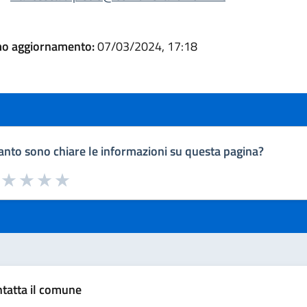
mo aggiornamento:
07/03/2024, 17:18
nto sono chiare le informazioni su questa pagina?
a da 1 a 5 stelle la pagina
uta 1 stelle su 5
Valuta 2 stelle su 5
Valuta 3 stelle su 5
Valuta 4 stelle su 5
Valuta 5 stelle su 5
tatta il comune