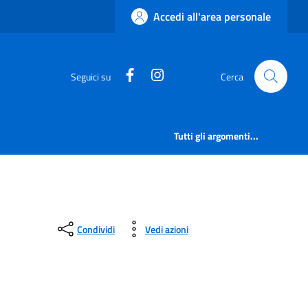
Accedi all'area personale
https://www.facebook.com/comu
https://www.instagram.co
Seguici su
Cerca
Tutti gli argomenti...
Condividi
Vedi azioni