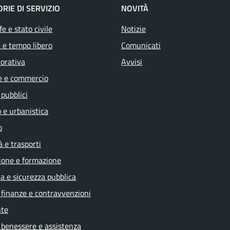
RIE DI SERVIZIO
NOVITÀ
e e stato civile
Notizie
 e tempo libero
Comunicati
vorativa
Avvisi
e e commercio
 pubblici
 e urbanistica
o
à e trasporti
ione e formazione
ia e sicurezza pubblica
, finanze e contravvenzioni
te
 benessere e assistenza