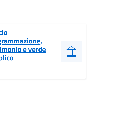
cio
grammazione,
imonio e verde
blico