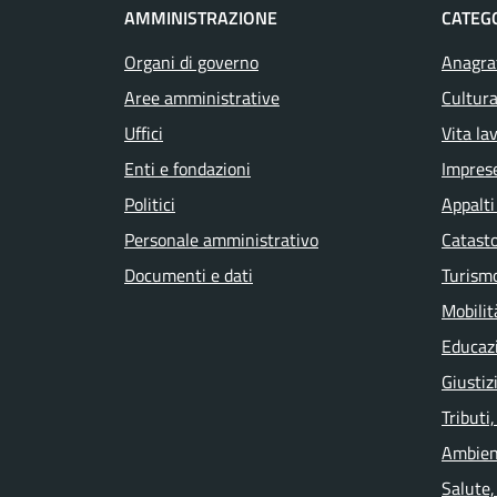
AMMINISTRAZIONE
CATEGO
Organi di governo
Anagraf
Aree amministrative
Cultura
Uffici
Vita la
Enti e fondazioni
Impres
Politici
Appalti
Personale amministrativo
Catasto
Documenti e dati
Turism
Mobilit
Educaz
Giustiz
Tributi
Ambien
Salute,