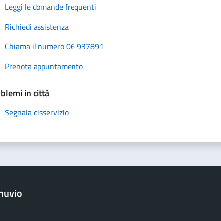
Leggi le domande frequenti
Richiedi assistenza
Chiama il numero 06 937891
Prenota appuntamento
blemi in città
Segnala disservizio
nuvio