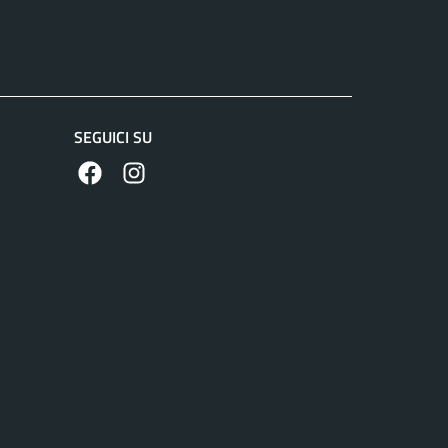
SEGUICI SU
https://www.facebook.com/comunedilanuvio/
https://www.instagram.com/comunedilanuvi