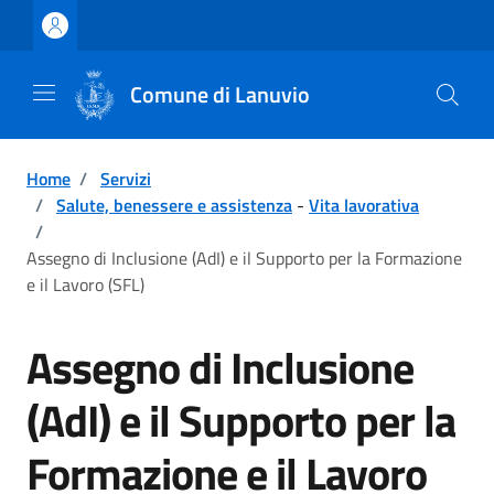
Vai ai contenuti
Vai al footer
Comune di Lanuvio
Home
/
Servizi
/
Salute, benessere e assistenza
-
Vita lavorativa
/
Assegno di Inclusione (AdI) e il Supporto per la Formazione
e il Lavoro (SFL)
Assegno di Inclusione
(AdI) e il Supporto per la
Formazione e il Lavoro