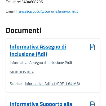
Cellulare: 3404608795
Email:
francesca.pucci@comune.lanuvio.rm.it
Documenti
Informativa Assegno di
Inclusione (AdI)
Informativa Assegno di Inclusione (AdI)
CATEGORIA CORRELATA:
MODULISTICA
: Informativa Ass
Scarica:
Informativa AdI.pdf (PDF, 1.64 MB)
Informativa Supporto alla