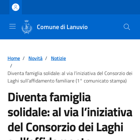
Vai ai contenuti
Vai al footer
Comune di Lanuvio
Home
/
Novità
/
Notizie
/
Diventa famiglia solidale: al via l’iniziativa del Consorzio dei
Laghi sull’affidamento familiare (1° comunicato stampa)
Diventa famiglia
solidale: al via l’iniziativa
del Consorzio dei Laghi