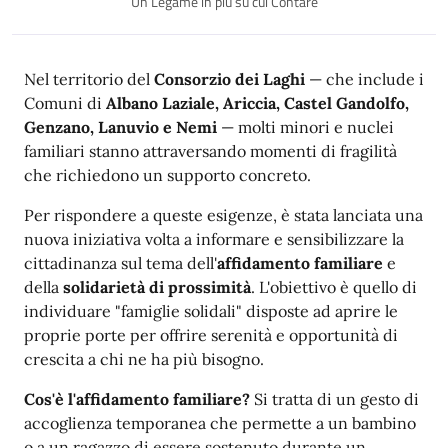
Un Legame in più su cui Contare
Nel territorio del
Consorzio dei Laghi
— che include i
Comuni di
Albano Laziale, Ariccia, Castel Gandolfo,
Genzano, Lanuvio e Nemi
— molti minori e nuclei
familiari stanno attraversando momenti di fragilità
che richiedono un supporto concreto.
Per rispondere a queste esigenze, è stata lanciata una
nuova iniziativa volta a informare e sensibilizzare la
cittadinanza sul tema dell'
affidamento familiare
e
della
solidarietà di prossimità
. L'obiettivo è quello di
individuare "famiglie solidali" disposte ad aprire le
proprie porte per offrire serenità e opportunità di
crescita a chi ne ha più bisogno.
Cos'è l'affidamento familiare?
Si tratta di un gesto di
accoglienza temporanea che permette a un bambino
o a un ragazzo di essere sostenuto durante un