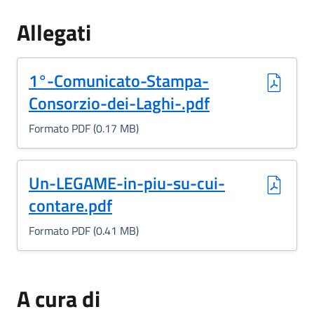
Allegati
(Formato PDF, 0.17 MB)
1°-Comunicato-Stampa-
Consorzio-dei-Laghi-.pdf
Formato PDF (0.17 MB)
(Formato PDF, 0.41 MB)
Un-LEGAME-in-piu-su-cui-
contare.pdf
Formato PDF (0.41 MB)
A cura di